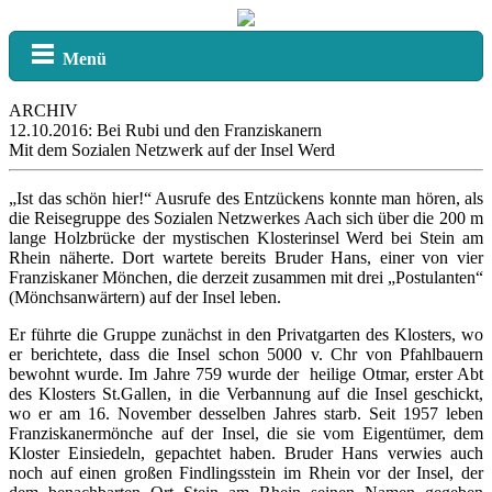
Menü
ARCHIV
12.10.2016: Bei Rubi und den Franziskanern
Mit dem Sozialen Netzwerk auf der Insel Werd
„Ist das schön hier!“ Ausrufe des Entzückens konnte man hören, als
die Reisegruppe des Sozialen Netzwerkes Aach sich über die 200 m
lange Holzbrücke der mystischen Klosterinsel Werd bei Stein am
Rhein näherte. Dort wartete bereits Bruder Hans, einer von vier
Franziskaner Mönchen, die derzeit zusammen mit drei „Postulanten“
(Mönchsanwärtern) auf der Insel leben.
Er führte die Gruppe zunächst in den Privatgarten des Klosters, wo
er berichtete, dass die Insel schon 5000 v. Chr von Pfahlbauern
bewohnt wurde. Im Jahre 759 wurde der heilige Otmar, erster Abt
des Klosters St.Gallen, in die Verbannung auf die Insel geschickt,
wo er am 16. November desselben Jahres starb. Seit 1957 leben
Franziskanermönche auf der Insel, die sie vom Eigentümer, dem
Kloster Einsiedeln, gepachtet haben. Bruder Hans verwies auch
noch auf einen großen Findlingsstein im Rhein vor der Insel, der