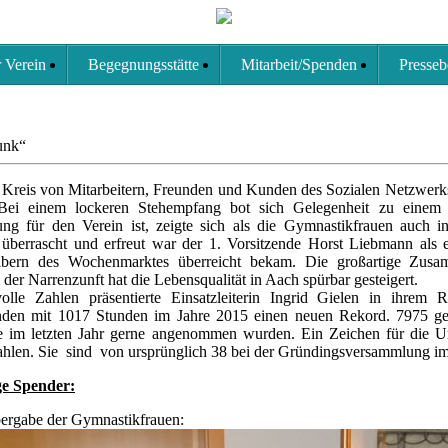
 Verein
Begegnungsstätte
Mitarbeit/Spenden
Presseb
unk“
 Kreis von Mitarbeitern, Freunden und Kunden des Sozialen Netzwerks
Bei einem lockeren Stehempfang bot sich Gelegenheit zu einem 
ung für den Verein ist, zeigte sich als die Gymnastikfrauen auch 
überrascht und erfreut war der 1. Vorsitzende Horst Liebmann als
eibern des Wochenmarktes überreicht bekam. Die großartige Zusa
der Narrenzunft hat die Lebensqualität in Aach spürbar gesteigert.
olle Zahlen präsentierte Einsatzleiterin Ingrid Gielen in ihrem 
unden mit 1017 Stunden im Jahre 2015 einen neuen Rekord. 7975 ge
e im letzten Jahr gerne angenommen wurden. Ein Zeichen für die Unt
ahlen. Sie sind von ursprünglich 38 bei der Gründingsversammlung im
e Spender:
ergabe der Gymnastikfrauen: