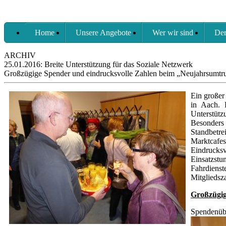
Home
Unsere Angebote
Wer wir sind
Der
ARCHIV
25.01.2016: Breite Unterstützung für das Soziale Netzwerk
Großzügige Spender und eindrucksvolle Zahlen beim „Neujahrsumtr
Ein großer
in Aach. 
Unterstütz
Besonders 
Standbetr
Marktcafes 
Eindrucksv
Einsatzst
Fahrdienst
Mitgliedsz
Großzügig
Spendenüb