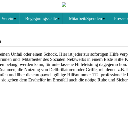
 Verein
Begegnungsstätte
Mitarbeit/Spenden
Presseb
t
inen Unfall oder einen Schock. Hier ist jeder zur sofortigen Hilfe ver
erinnen und Mitarbeiter des Sozialen Netzwerks in einem Erste-Hilfe-K
n belangt werden kann, für unterlassene Hilfeleistung dagegen schon. N
hmen, die Nutzung von Defibrillatoren oder Griffe, mit denen z.B. 
fen und über die europaweit gültige Hilfsnummer 112 professionelle H
sie geben dem Ersthelfer im Ernstfall auch die nötige Ruhe und Sicher