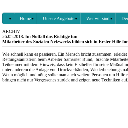
Home
Unsere Angebote
Wer wir sind
Der
ARCHIV
26.05.2018:
Im Notfall das Richtige tun
Mitarbeiter des Sozialen Netzwerks bilden sich in Erster Hilfe for
Wie schnell kann es passieren. Ein Mensch bricht zusammen, erleidet e
Rettungssanitäterin beim Arbeiter-Samariter-Bund, brachte Mitarbeit
Teilnehmer mit dem Hinweis, dass kein Ersthelfer für seine Maßnahme
unter anderem die Anlage von Druckverbänden, Wiederbelebungsmaßna
Wenn möglich und nötig sollte man auch weitere Personen um Hilfe ru
bringen nicht nur Vergessenes zurück und zeigen neue Techniken auf, 