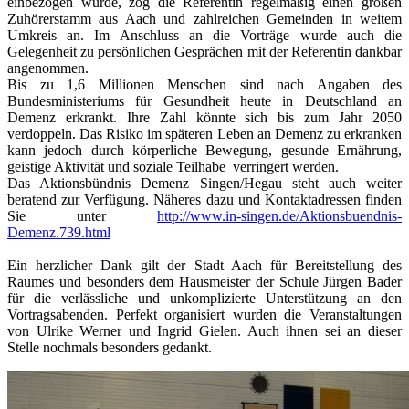
einbezogen wurde, zog die Referentin regelmäßig einen großen
Zuhörerstamm aus Aach und zahlreichen Gemeinden in weitem
Umkreis an. Im Anschluss an die Vorträge wurde auch die
Gelegenheit zu persönlichen Gesprächen mit der Referentin dankbar
angenommen.
Bis zu 1,6 Millionen Menschen sind nach Angaben des
Bundesministeriums für Gesundheit heute in Deutschland an
Demenz erkrankt. Ihre Zahl könnte sich bis zum Jahr 2050
verdoppeln. Das Risiko im späteren Leben an Demenz zu erkranken
kann jedoch durch körperliche Bewegung, gesunde Ernährung,
geistige Aktivität und soziale Teilhabe verringert werden.
Das Aktionsbündnis Demenz Singen/Hegau steht auch weiter
beratend zur Verfügung. Näheres dazu und Kontaktadressen finden
Sie unter
http://www.in-singen.de/Aktionsbuendnis-
Demenz.739.html
Ein herzlicher Dank gilt der Stadt Aach für Bereitstellung des
Raumes und besonders dem Hausmeister der Schule Jürgen Bader
für die verlässliche und unkomplizierte Unterstützung an den
Vortragsabenden. Perfekt organisiert wurden die Veranstaltungen
von Ulrike Werner und Ingrid Gielen. Auch ihnen sei an dieser
Stelle nochmals besonders gedankt.